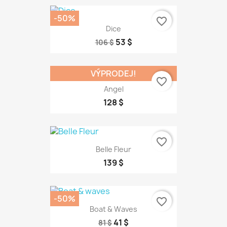
-50%
favorite_border
Dice
53 $
106 $
VÝPRODEJ!
favorite_border
Angel
128 $
favorite_border
Belle Fleur
139 $
-50%
favorite_border
Boat & Waves
41 $
81 $