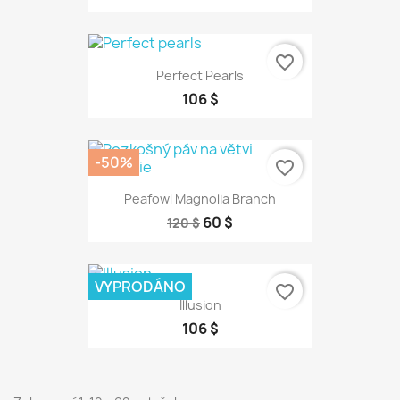
favorite_border
Perfect Pearls
106 $
-50%
favorite_border
Peafowl Magnolia Branch
60 $
120 $
VYPRODÁNO
favorite_border
Illusion
106 $