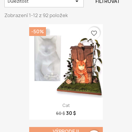

FILTROVAT
Důležitost
Zobrazení 1-12 z 92 položek
-50%
favorite_border
Cat
30 $
60 $
VÝPRODEJ!