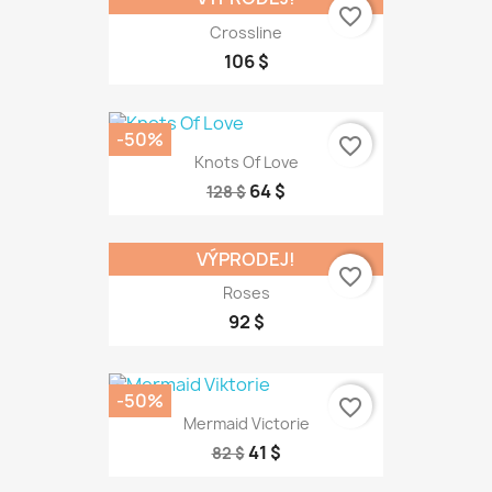
favorite_border
Crossline
106 $
-50%
favorite_border
Knots Of Love
64 $
128 $
VÝPRODEJ!
favorite_border
Roses
92 $
-50%
favorite_border
Mermaid Victorie
41 $
82 $