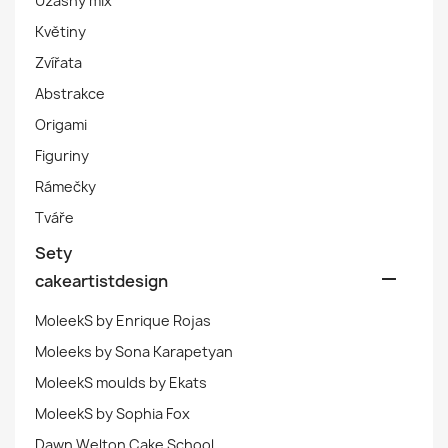
Úžasný mix
Květiny
Zvířata
Abstrakce
Origami
Figuriny
Rámečky
Tváře
Sety

cakeartistdesign
MoleekS by Enrique Rojas
Moleeks by Sona Karapetyan
MoleekS moulds by Ekats
MoleekS by Sophia Fox
Dawn Welton Cake School