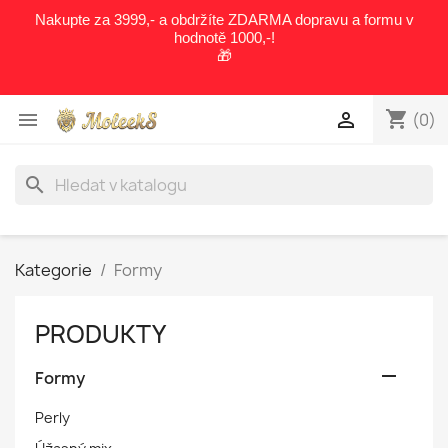
Nakupte za 3999,- a obdržíte ZDARMA dopravu a formu v
hodnotě 1000,-!
🎁
shopping_cart


(0)
search
Kategorie
Formy
PRODUKTY

Formy
Perly