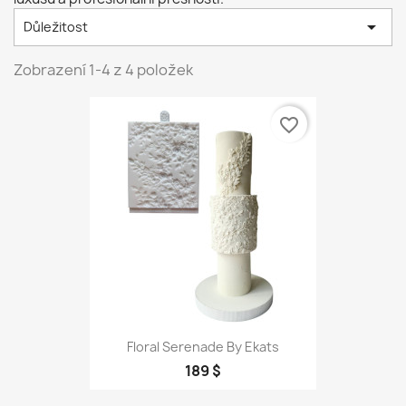

Důležitost
Zobrazení 1-4 z 4 položek
favorite_border
Floral Serenade By Ekats
189 $