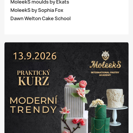
MoleekS moulds by Ekats
MoleekS by Sophia Fox
Dawn Welton Cake School