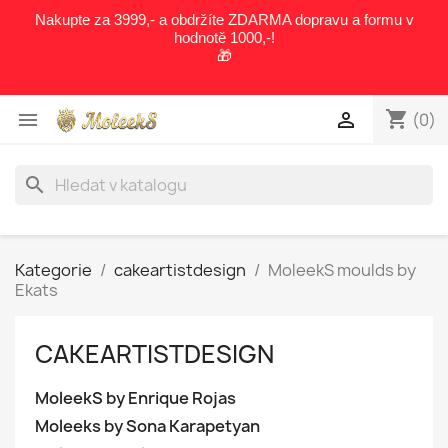
Nakupte za 3999,- a obdržíte ZDARMA dopravu a formu v
hodnotě 1000,-!
🎁
shopping_cart


(0)
search
Kategorie
cakeartistdesign
MoleekS moulds by
Ekats
CAKEARTISTDESIGN
MoleekS by Enrique Rojas
Moleeks by Sona Karapetyan