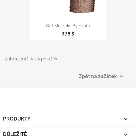
Set Moleeks By Ekats
378 $
Zobrazení 1-4 z 4 položek
Zpět na začátek

PRODUKTY

DŮLEŽITÉ
