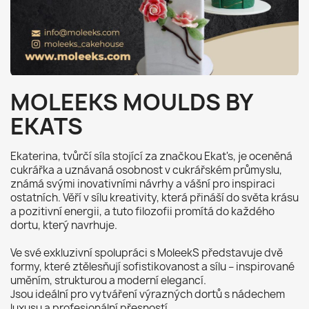
MOLEEKS MOULDS BY
EKATS
Ekaterina, tvůrčí síla stojící za značkou Ekat's, je oceněná
cukrářka a uznávaná osobnost v cukrářském průmyslu,
známá svými inovativními návrhy a vášní pro inspiraci
ostatních. Věří v sílu kreativity, která přináší do světa krásu
a pozitivní energii, a tuto filozofii promítá do každého
dortu, který navrhuje.
Ve své exkluzivní spolupráci s MoleekS představuje dvě
formy, které ztělesňují sofistikovanost a sílu – inspirované
uměním, strukturou a moderní elegancí.
Jsou ideální pro vytváření výrazných dortů s nádechem
luxusu a profesionální přesností.