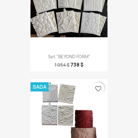
Set "BEYOND FORM"
738 $
1 054 $
SADA
favorite_border