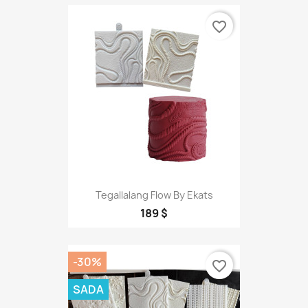
favorite_border
Tegallalang Flow By Ekats
189 $
-30%
favorite_border
SADA