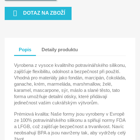

DOTAZ NA ZBOŽÍ
Popis
Detaily produktu
Vyrobena z vysoce kvalitního potravinářského silikonu,
zajišťuje flexibilitu, odolnost a bezpečnost při použití.
Vhodná pro materiály jako fondán, marcipán, čokoláda,
ganache, krém, marmeláda, marshmallow, želé,
karamel, mascarpone, sýr, máslo a slané těsto, tato
forma umožňuje detailní otisky, které přidávají
jedinečnost vašim cukrářským výtvorům.
Prémiová kvalita: Naše formy jsou vyrobeny v Evropě
ze 100% potravinářského silikonu a splňují normy FDA
a LFGB, což zajišťuje bezpečnost a trvanlivost. Navíc
neobsahují BPA a jsou navrženy tak, aby vydržely celý
život.