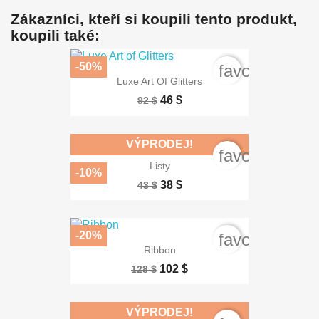
Zákazníci, kteří si koupili tento produkt,
koupili také:
-50%
favorite_bord
Luxe Art Of Glitters
46 $
92 $
VÝPRODEJ!
favorite_bord
Listy
-10%
38 $
43 $
-20%
favorite_bord
Ribbon
102 $
128 $
VÝPRODEJ!