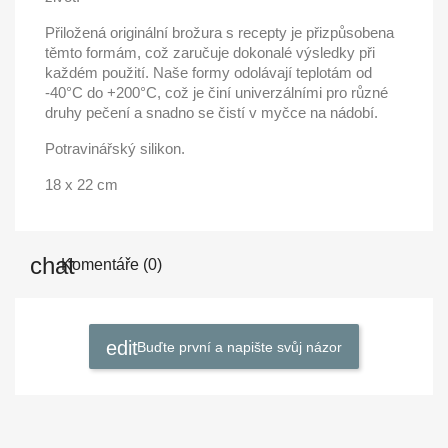
Přiložená originální brožura s recepty je přizpůsobena
těmto formám, což zaručuje dokonalé výsledky při
každém použití. Naše formy odolávají teplotám od
-40°C do +200°C, což je činí univerzálními pro různé
druhy pečení a snadno se čistí v myčce na nádobí.
Potravinářský silikon.
18 x 22 cm
Komentáře (0)
Buďte první a napište svůj názor