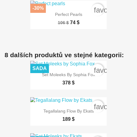
-30%
favorite_bord
Perfect Pearls
74 $
106 $
8 dalších produktů ve stejné kategorii:
SADA
favorite_bord
Set Moleeks By Sophia Fox
378 $
favorite_bord
Tegallalang Flow By Ekats
189 $