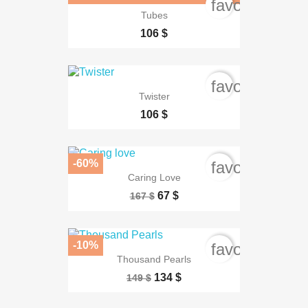
favorite_bord
Tubes
106 $
favorite_bord
Twister
106 $
-60%
favorite_bord
Caring Love
67 $
167 $
-10%
favorite_bord
Thousand Pearls
134 $
149 $