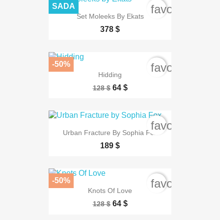
SADA
favorite_bord
Set Moleeks By Ekats
378 $
-50%
favorite_bord
Hidding
64 $
128 $
favorite_bord
Urban Fracture By Sophia Fox
189 $
-50%
favorite_bord
Knots Of Love
64 $
128 $