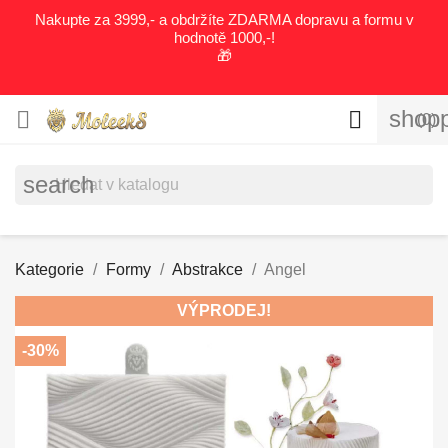
Nakupte za 3999,- a obdržíte ZDARMA dopravu a formu v
hodnotě 1000,-!
🎁
shopp


(0)
search
Kategorie
Formy
Abstrakce
Angel
VÝPRODEJ!
-30%