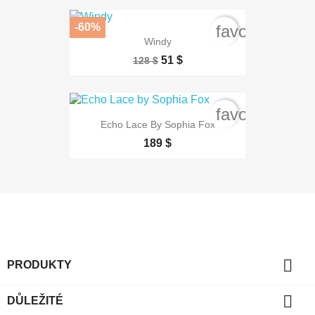
-60%
favorite_bord
Windy
51 $
128 $
favorite_bord
Echo Lace By Sophia Fox
189 $

PRODUKTY

DŮLEŽITÉ