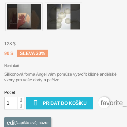
128 $
90 $
SLEVA 30%
Není daň
Silikonová forma Angel vám pomůže vytvořit klidné andělské
vzory pro vaše dorty a pečivo.
Počet

favorite
PŘIDAT DO KOŠÍKU
Napište svůj názor