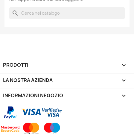
search
PRODOTTI

LA NOSTRA AZIENDA

INFORMAZIONI NEGOZIO
keyboard_arrow_down