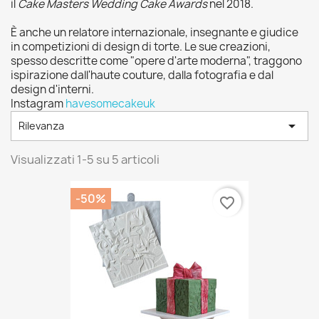
il
Cake Masters Wedding Cake Awards
nel 2018.
È anche un relatore internazionale, insegnante e giudice
in competizioni di design di torte. Le sue creazioni,
spesso descritte come "opere d'arte moderna", traggono
ispirazione dall'haute couture, dalla fotografia e dal
design d'interni.
Instagram
havesomecakeuk

Rilevanza
Visualizzati 1-5 su 5 articoli
-50%
favorite_border