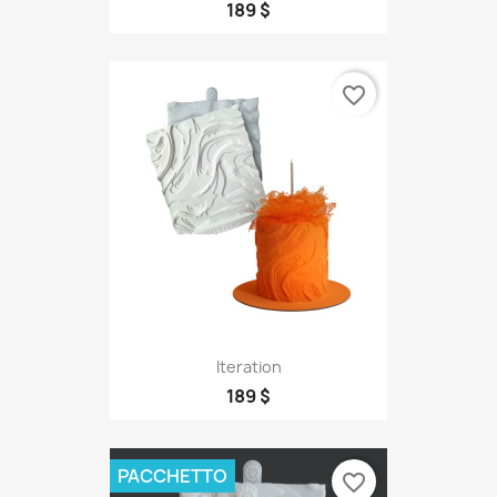
189 $
favorite_border
Iteration
189 $
PACCHETTO
favorite_border