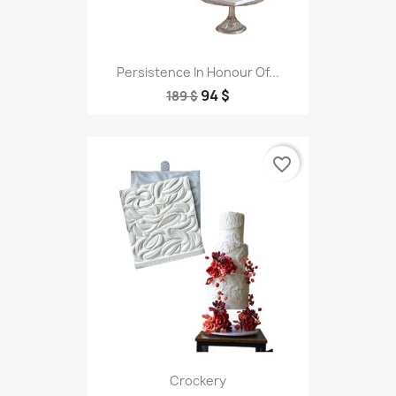
Persistence In Honour Of...
94 $
189 $
favorite_border
Crockery