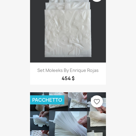
Set Moleeks By Enrique Rojas
454 $
PACCHETTO
favorite_border